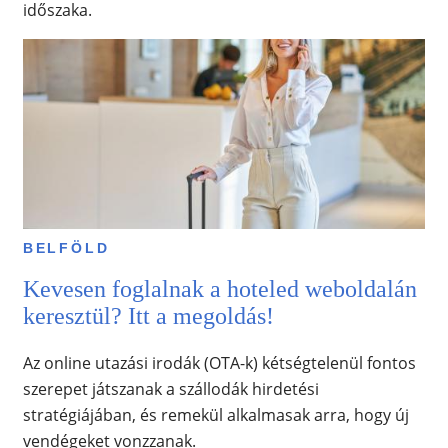
időszaka.
BELFÖLD
Kevesen foglalnak a hoteled weboldalán
keresztül? Itt a megoldás!
Az online utazási irodák (OTA-k) kétségtelenül fontos
szerepet játszanak a szállodák hirdetési
stratégiájában, és remekül alkalmasak arra, hogy új
vendégeket vonzzanak.