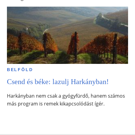
BELFÖLD
Csend és béke: lazulj Harkányban!
Harkányban nem csak a gyógyfürdő, hanem számos
más program is remek kikapcsolódást ígér.