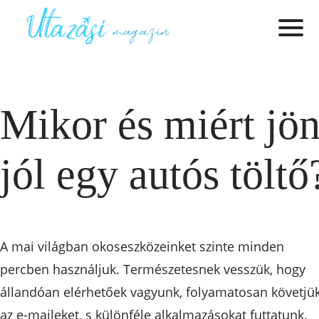
Mikor és miért jö
jól egy autós töltő
A mai világban okoseszközeinket szinte minden
percben használjuk. Természetesnek vesszük, hogy
állandóan elérhetőek vagyunk, folyamatosan követjü
az e-maileket, s különféle alkalmazásokat futtatunk.